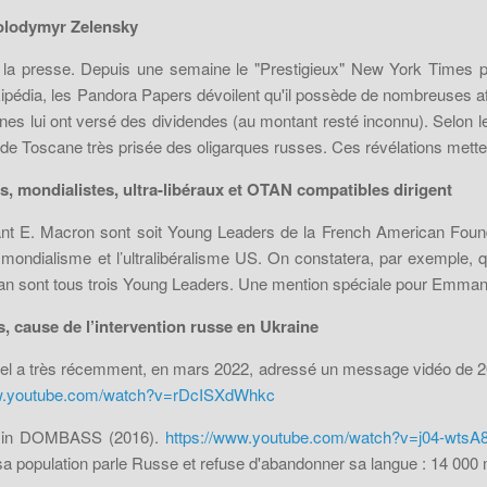
Volodymyr Zelensky
la presse. Depuis une semaine le "Prestigieux" New York Times pré
pédia, les Pandora Papers dévoilent qu'il possède de nombreuses af
es lui ont versé des dividendes (au montant resté inconnu). Selon le
 Toscane très prisée des oligarques russes. Ces révélations mettent 
, mondialistes, ultra-libéraux et OTAN compatibles dirigent
nt E. Macron sont soit Young Leaders de la French American Fou
 mondialisme et l’ultralibéralisme US. On constatera, par exemple,
n sont tous trois Young Leaders. Une mention spéciale pour Emmanuel M
 cause de l’intervention russe en Ukraine
el a très récemment, en mars 2022, adressé un message vidéo de 20 m
ww.youtube.com/watch?v=rDcISXdWhkc
 min DOMBASS (2016).
https://www.youtube.com/watch?v=j04-wtsA
a population parle Russe et refuse d'abandonner sa langue : 14 000 