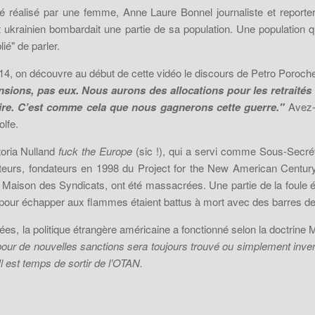
é réalisé par une femme, Anne Laure Bonnel journaliste et reporte
krainien bombardait une partie de sa population. Une population qui
ié" de parler.
n découvre au début de cette vidéo le discours de Petro Porochenko,
ions, pas eux. Nous aurons des allocations pour les retraités et
faire. C’est comme cela que nous gagnerons cette guerre."
Avez-v
lfe.
toria Nulland
fuck the Europe
(sic !), qui a servi comme Sous-Secrét
teurs, fondateurs en 1998 du Project for the New American Centu
 Maison des Syndicats, ont été massacrées. Une partie de la foule é
 pour échapper aux flammes étaient battus à mort avec des barres de f
s, la politique étrangère américaine a fonctionné selon la doctrine M
pour de nouvelles sanctions sera toujours trouvé ou simplement invent
Il est temps de sortir de l’OTAN.