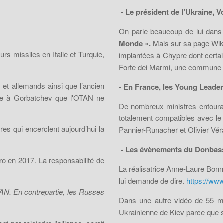
- Le président de l’Ukraine, 
On parle beaucoup de lui dans 
Monde
»
.
Mais sur sa page Wiki
s missiles en Italie et Turquie,
implantées à Chypre dont certain
Forte dei Marmi, une commune de
 et allemands ainsi que l’ancien
-
En France, les Young Leaders
ite à Gorbatchev que l'OTAN ne
De nombreux ministres entoura
totalement compatibles avec le
es qui encerclent aujourd’hui la
Pannier-Runacher et Olivier Véra
- Les évènements du Donbass,
ro en 2017. La responsabilité de
La réalisatrice Anne-Laure Bonn
lui demande de dire.
https://w
TAN. En contrepartie, les Russes
Dans une autre vidéo de 55
Ukrainienne de Kiev parce que s
 par rejoindre l'alliance, serait