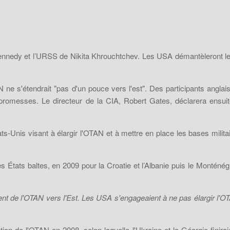
nnedy et l’URSS de Nikita Khrouchtchev. Les USA démantèleront leur
e s'étendrait "pas d'un pouce vers l'est". Des participants anglais
s promesses. Le directeur de la CIA, Robert Gates, déclarera ensu
nis visant à élargir l'OTAN et à mettre en place les bases militair
s États baltes, en 2009 pour la Croatie et l’Albanie puis le Monténég
ent
de l'OTAN vers l'Est. Les USA s'engageaient à ne pas élargir l'O
n de l'OTAN en 2008, selon laquelle l'Ukraine et la Géorgie finiraient