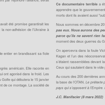
Ce documentaire terrible
a ét
apprendre que le gouvernement u
morts dont ils avaient aussi "oubl
avait été promise garantirait les
Nous sommes en décembre 2014, o
t la non-adhésion de l’Ukraine à
pas eux. Nous aurons des pens
parce qu’ils ne savent rien 
moment des deux guerres du Go
On apercevra dans la foule Vic
e entier en brandissant sa fiole
Kagan et l’un des néoconserva
s’étaient rassemblées devant la
Ceux qui sautaient dans le vide
grès américain. Elle raconte en
i ont agonisé dans le froid. Les
Au cours des 200 dernières année
u Golfe qui débutera le 15 janvier
la base de l’OTAN.
Le prétexte 
nt de ce montage. La société de
pays qui s’opposent à l’Empire. 
J.C. Manifacier (8 mars 2022)