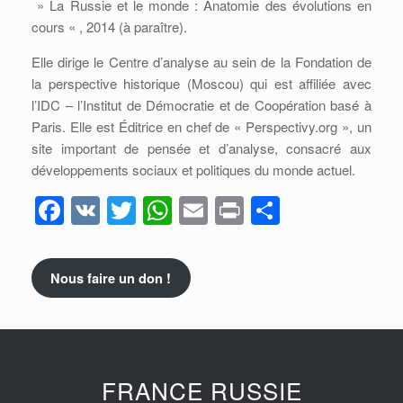
» La Russie et le monde : Anatomie des évolutions en
cours « , 2014 (à paraître).
Elle dirige le Centre d’analyse au sein de la Fondation de
la perspective historique (Moscou) qui est affiliée avec
l’IDC – l’Institut de Démocratie et de Coopération basé à
Paris. Elle est Éditrice en chef de « Perspectivy.org », un
site important de pensée et d’analyse, consacré aux
développements sociaux et politiques du monde actuel.
F
V
T
W
E
Pr
P
a
K
wi
h
m
in
ar
c
tt
at
ail
t
ta
Nous faire un don !
e
er
s
g
b
A
er
o
p
o
p
FRANCE RUSSIE