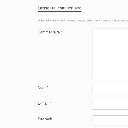
o
p
Laisser un commentaire
o
p
Votre adresse e-mail ne sera pas publiée.
Les champs obligatoires 
k
Commentaire
*
Nom
*
E-mail
*
Site web