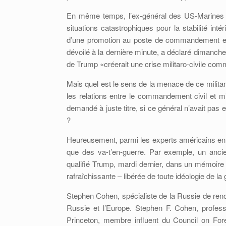
En même temps, l’ex-général des US-Marines 
situations catastrophiques pour la stabilité int
d’une promotion au poste de commandement e
dévoilé à la dernière minute, a déclaré dimanche
de Trump «créerait une crise militaro-civile com
Mais quel est le sens de la menace de ce militant 
les relations entre le commandement civil et mi
demandé à juste titre, si ce général n’avait pas
?
Heureusement, parmi les experts américains en gé
que des va-t’en-guerre. Par exemple, un anci
qualifié Trump, mardi dernier, dans un mémoire 
rafraîchissante – libérée de toute idéologie de l
Stephen Cohen, spécialiste de la Russie de ren
Russie et l’Europe. Stephen F. Cohen, profe
Princeton, membre influent du Council on For