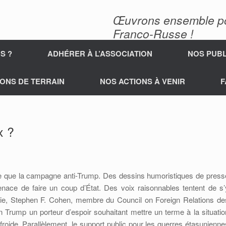
Œuvrons ensemble pour
Franco-Russe !
S ?
ADHÉRER À L’ASSOCIATION
NOS PUBL
ONS DE TERRAIN
NOS ACTIONS À VENIR
F
x ?
que que la campagne anti-Trump. Des dessins humoristiques de press
enace de faire un coup d’État. Des voix raisonnables tentent de s’
sie, Stephen F. Cohen, membre du Council on Foreign Relations de
 en Trump un porteur d’espoir souhaitant mettre un terme à la situatio
oide. Parallèlement, le support public pour les guerres étasunienne