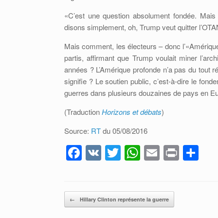
«C’est une question absolument fondée. Mais
disons simplement, oh, Trump veut quitter l’OTA
Mais comment, les électeurs – donc l’«Amérique
partis, affirmant que Trump voulait miner l’arc
années ? L’Amérique profonde n’a pas du tout réa
signifie ? Le soutien public, c’est-à-dire le fo
guerres dans plusieurs douzaines de pays en Eur
(Traduction
Horizons et débats
)
Source:
RT
du 05/08/2016
F
V
T
W
E
Pr
P
a
K
wi
h
m
in
ar
c
tt
at
ail
t
ta
e
er
s
g
Post navigation
←
Hillary Clinton représente la guerre
b
A
er