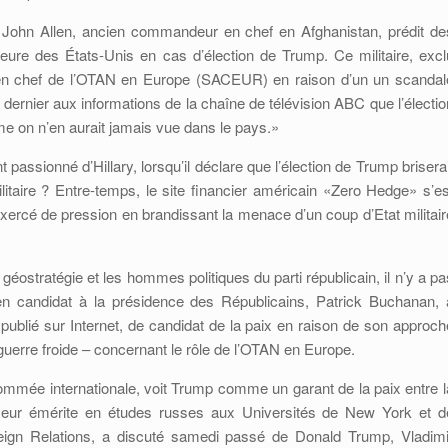
John Allen, ancien commandeur en chef en Afghanistan, prédit de
érieure des États-Unis en cas d’élection de Trump. Ce militaire, excl
n chef de l’OTAN en Europe (SACEUR) en raison d’un un scandal
 dernier aux informations de la chaîne de télévision ABC que l’électio
me on n’en aurait jamais vue dans le pays.»
passionné d’Hillary, lorsqu’il déclare que l’élection de Trump briserai
litaire ? Entre-temps, le site financier américain «Zero Hedge» s’es
 exercé de pression en brandissant la menace d’un coup d’Etat militair
ostratégie et les hommes politiques du parti républicain, il n’y a pa
en candidat à la présidence des Républicains, Patrick Buchanan, 
publié sur Internet, de candidat de la paix en raison de son approch
a guerre froide – concernant le rôle de l’OTAN en Europe.
ommée internationale, voit Trump comme un garant de la paix entre l
sseur émérite en études russes aux Universités de New York et d
eign Relations, a discuté samedi passé de Donald Trump, Vladimi