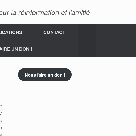
 la réinformation et l'amitié
ICATIONS
CONTACT
AIRE UN DON !
Nous faire un don !
e
y
s
n
s