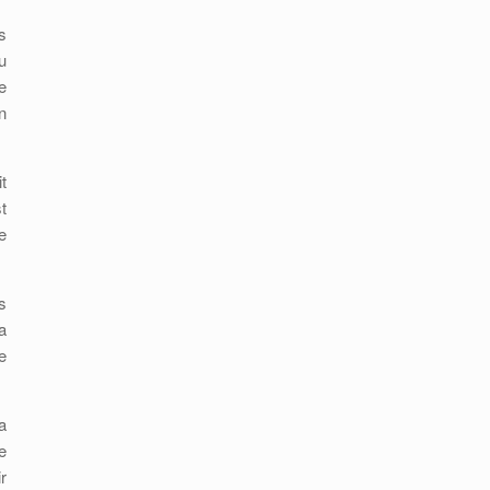
s
u
e
n
t
t
e
s
a
e
a
e
r