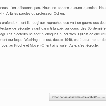
 nous n’en débattons pas. Nous ne posons aucune question. Nou
N.» Voilà les paroles du professeur Cohen.
 profonde» – ont-ils réagi aux reproches des va-t-en-guerre des deu
hitecture de sécurité ayant garanti la paix au cours des 65 dernière
gi. Les électeurs ne sont ni choqués ni horrifiés. Qu’est-ce que cel
ndement sur lequel Washington s’est, depuis 1949, basé pour mener de
ope, au Proche et Moyen-Orient ainsi qu’en Asie, s’est écroulé.
L’État-nation souverain et la stabilité…
→