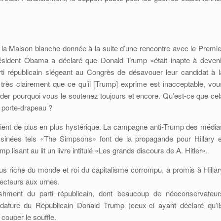
la Maison blanche donnée à la suite d’une rencontre avec le Premie
ésident Obama a déclaré que Donald Trump «était inapte à deveni
i républicain siégeant au Congrès de désavouer leur candidat à l
r très clairement que ce qu’il [Trump] exprime est inacceptable, vou
er pourquoi vous le soutenez toujours et encore. Qu’est-ce que cel
e porte-drapeau ?
vient de plus en plus hystérique. La campagne anti-Trump des média
sinées tels «The Simpsons» font de la propagande pour Hillary e
lisant au lit un livre intitulé «Les grands discours de A. Hitler».
us riche du monde et roi du capitalisme corrompu, a promis à Hillar
électeurs aux urnes.
lishment du parti républicain, dont beaucoup de néoconservateur
dature du Républicain Donald Trump (ceux-ci ayant déclaré qu’il
 couper le souffle.