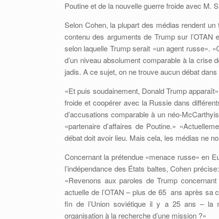
Poutine et de la nouvelle guerre froide avec M.
Selon Cohen, la plupart des médias rendent un 
contenu des arguments de Trump sur l’OTAN et 
selon laquelle Trump serait «un agent russe». 
d’un niveau absolument comparable à la crise de
jadis. A ce sujet, on ne trouve aucun débat dan
«Et puis soudainement, Donald Trump apparaît», e
froide et coopérer avec la Russie dans différent
d’accusations comparable à un néo-McCarthyism
«partenaire d’affaires de Poutine.» «Actuelle
débat doit avoir lieu. Mais cela, les médias ne no
Concernant la prétendue «menace russe» en Europ
l’indépendance des États baltes, Cohen précise: 
«Revenons aux paroles de Trump concernant l’O
actuelle de l’OTAN – plus de 65 ans après sa cr
fin de l’Union soviétique il y a 25 ans – l
organisation à la recherche d’une mission ?»