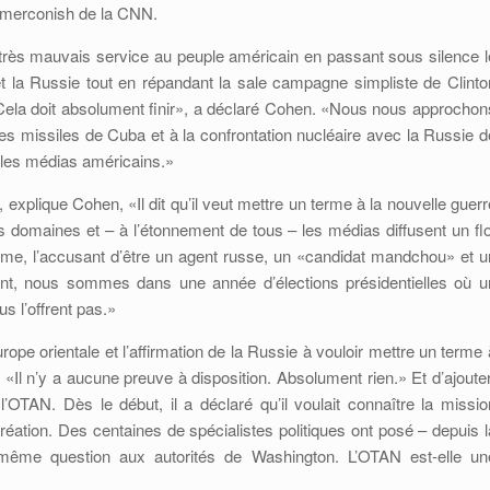
 Smerconish de la CNN.
très mauvais service au peuple américain en passant sous silence l
la Russie tout en répandant la sale campagne simpliste de Clinto
«Cela doit absolument finir», a déclaré Cohen. «Nous nous approchon
s missiles de Cuba et à la confrontation nucléaire avec la Russie d
s les médias américains.»
xplique Cohen, «Il dit qu’il veut mettre un terme à la nouvelle guerr
s domaines et – à l’étonnement de tous – les médias diffusent un flo
e, l’accusant d’être un agent russe, un «candidat mandchou» et u
ment, nous sommes dans une année d’élections présidentielles où u
us l’offrent pas.»
e orientale et l’affirmation de la Russie à vouloir mettre un terme 
«Il n’y a aucune preuve à disposition. Absolument rien.» Et d’ajouter
TAN. Dès le début, il a déclaré qu’il voulait connaître la missio
éation. Des centaines de spécialistes politiques ont posé – depuis l
a même question aux autorités de Washington. L’OTAN est-elle un