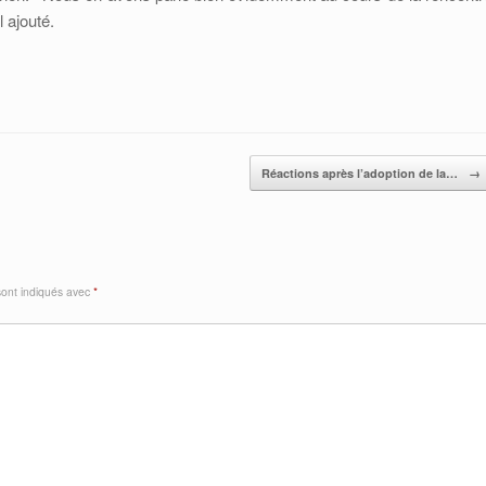
 ajouté.
Réactions après l’adoption de la…
→
sont indiqués avec
*