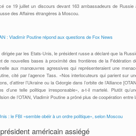
ncé ce 19 juillet un discours devant 163 ambassadeurs de Russie 
 russe des Affaires étrangères à Moscou.
TAN : Vladimir Poutine répond aux questions de Fox News
rigée par les Etats-Unis, le président russe a déclaré que la Russi
nt de nouvelles bases à proximité des frontières de la Fédération d
nnelle aux manœuvres agressives qui représenteraient une menac
tine, cité par l’agence Tass. «Nos interlocuteurs qui parient sur un
ns, d’attirer l’Ukraine ou la Géorgie dans l’orbite de l’Alliance [OTAN
 d’une telle politique irresponsable», a-t-il martelé. Plutôt qu’un
lsion de l’OTAN, Vladimir Poutine a prôné plus de coopération entre l
is : le FBI «semble obéir à un ordre politique», selon Moscou
 président américain assiégé