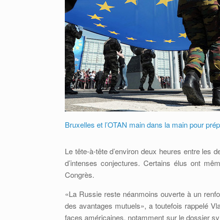
Bruxelles et l’OTAN main dans la main pour prép
Le tête-à-tête d’environ deux heures entre les de
d’intenses conjectures. Certains élus ont mêm
Congrès.
«La Russie reste néanmoins ouverte à un renfor
des avantages mutuels», a toutefois rappelé Vlad
faces américaines, notamment sur le dossier sy