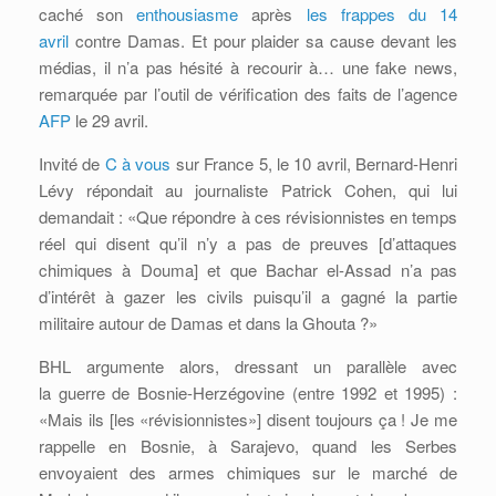
caché son
enthousiasme
après
les frappes du 14
avril
contre Damas. Et pour plaider sa cause devant les
médias, il n’a pas hésité à recourir à… une fake news,
remarquée par l’outil de vérification des faits de l’agence
AFP
le 29 avril.
Invité de
C à vous
sur France 5, le 10 avril, Bernard-Henri
Lévy répondait au journaliste Patrick Cohen, qui lui
demandait : «Que répondre à ces révisionnistes en temps
réel qui disent qu’il n’y a pas de preuves [d’attaques
chimiques à Douma] et que Bachar el-Assad n’a pas
d’intérêt à gazer les civils puisqu’il a gagné la partie
militaire autour de Damas et dans la Ghouta ?»
BHL argumente alors, dressant un parallèle avec
la guerre de Bosnie-Herzégovine (entre 1992 et 1995) :
«Mais ils [les «révisionnistes»] disent toujours ça ! Je me
rappelle en Bosnie, à Sarajevo, quand les Serbes
envoyaient des armes chimiques sur le marché de