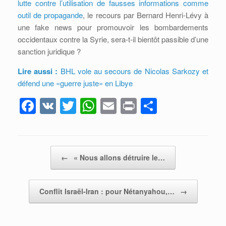
lutte contre l’utilisation de fausses informations comme
outil de propagande
, le recours par Bernard Henri-Lévy à
une fake news pour promouvoir les bombardements
occidentaux contre la Syrie, sera-t-il bientôt passible d’une
sanction juridique ?
Lire aussi :
BHL vole au secours de Nicolas Sarkozy et
défend une «guerre juste» en Libye
F
V
T
W
E
Pr
P
a
K
wi
h
m
in
ar
c
tt
at
ail
t
ta
e
er
s
g
Post navigation
←
« Nous allons détruire le…
b
A
er
o
p
Conflit Israël-Iran : pour Nétanyahou,…
→
o
p
k