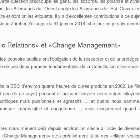
Cette question préoccupe les gens, les absorbe, les polarise et divis
au, les Allemands de l’Ouest contre les Allemands de l’Est. Ceux-ci s
e et dont on les étiquette. Il y a d’excellentes contributions à ce sujet
eue Zürcher Zeitung» du 31 janvier 2018: «Le jour où je suis deven
blic Relations» et «Change Management»
les pouvoirs publics ont l’obligation de la respecter et de la protéger.
igné de ces deux phrases fondamentales de la Constitution allemande 
de la BBC d’environ quatre heures de durée produite en 2002. Le fil
t non de ce pays) pensent et agissent envers nous autres citoyens
athiques mais pulsionnels et agressifs … et quand nous somme
asse» imprévisible et dangereuse … mais uniquement quand l
Elles nous mènent déjà depuis environ un siècle à l’aide de diverse
», «Change Management» etc.) précisément là où ces «élites» veulen