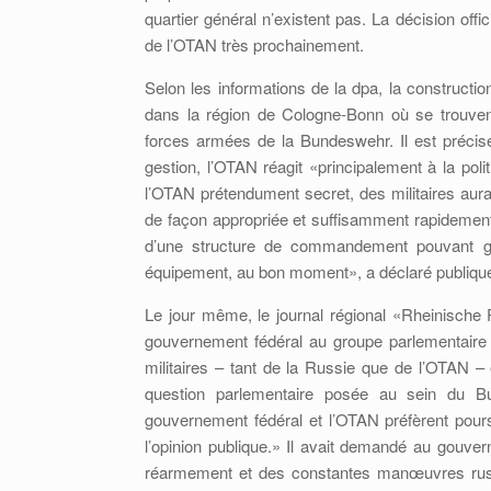
quartier général n’existent pas. La décision offi
de l’OTAN très prochainement.
Selon les informations de la dpa, la constructio
dans la région de Cologne-Bonn où se trouvent 
forces armées de la Bundeswehr. Il est préci
gestion, l’OTAN réagit «principalement à la po
l’OTAN prétendument secret, des militaires aurai
de façon appropriée et suffisamment rapidement
d’une structure de commandement pouvant ga
équipement, au bon moment», a déclaré publique
Le jour même, le journal régional «Rheinische
gouvernement fédéral au groupe parlementaire 
militaires – tant de la Russie que de l’OTAN –
question parlementaire posée au sein du Bu
gouvernement fédéral et l’OTAN préfèrent pours
l’opinion publique.» Il avait demandé au gouve
réarmement et des constantes manœuvres russe