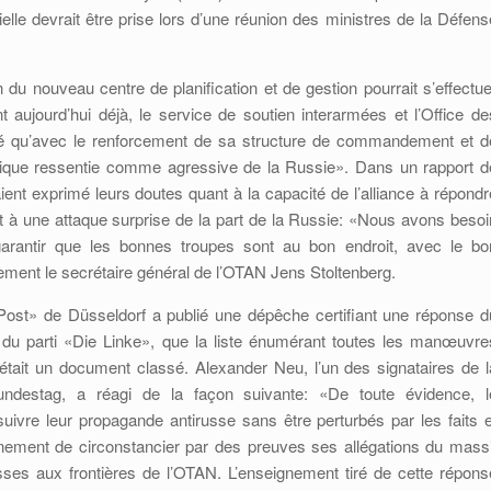
cielle devrait être prise lors d’une réunion des ministres de la Défens
n du nouveau centre de planification et de gestion pourrait s’effectue
aujourd’hui déjà, le service de soutien interarmées et l’Office de
sé qu’avec le renforcement de sa structure de commandement et d
litique ressentie comme agressive de la Russie». Dans un rapport d
ent exprimé leurs doutes quant à la capacité de l’alliance à répondr
 à une attaque surprise de la part de la Russie: «Nous avons besoi
rantir que les bonnes troupes sont au bon endroit, avec le bo
ment le secrétaire général de l’OTAN Jens Stoltenberg.
 Post» de Düsseldorf a publié une dépêche certifiant une réponse d
du parti «Die Linke», que la liste énumérant toutes les manœuvre
 était un document classé. Alexander Neu, l’un des signataires de l
ndestag, a réagi de la façon suivante: «De toute évidence, l
uivre leur propagande antirusse sans être perturbés par les faits e
rnement de circonstancier par des preuves ses allégations du massi
s aux frontières de l’OTAN. L’enseignement tiré de cette répons