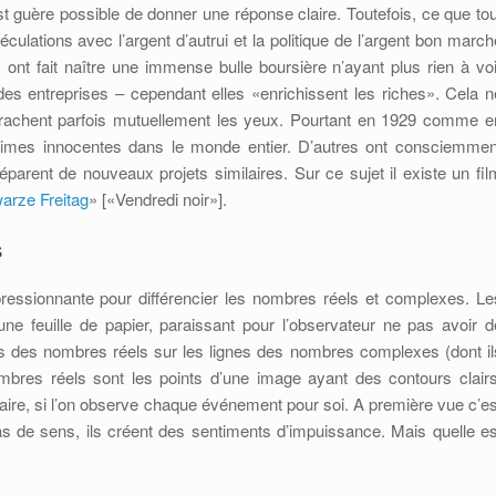
est guère possible de donner une réponse claire. Toutefois, ce que tou
culations avec l’argent d’autrui et la politique de l’argent bon march
nt fait naître une immense bulle boursière n’ayant plus rien à voi
es entreprises – cependant elles «enrichissent les riches». Cela n
rrachent parfois mutuellement les yeux. Pourtant en 1929 comme e
ctimes innocentes dans le monde entier. D’autres ont consciemmen
parent de nouveaux projets similaires. Sur ce sujet il existe un fil
arze Freitag
» [«Vendredi noir»].
s
mpressionnante pour différencier les nombres réels et complexes. Le
ne feuille de papier, paraissant pour l’observateur ne pas avoir d
ints des nombres réels sur les lignes des nombres complexes (dont il
mbres réels sont les points d’une image ayant des contours clairs
aire, si l’on observe chaque événement pour soi. A première vue c’es
as de sens, ils créent des sentiments d’impuissance. Mais quelle es