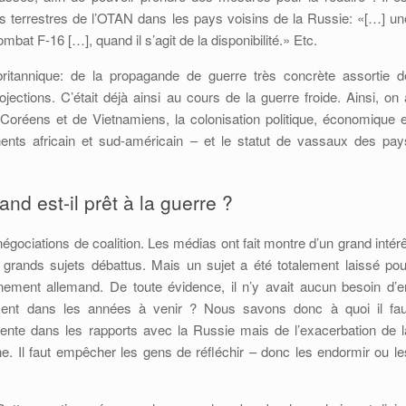
ces terrestres de l’OTAN dans les pays voisins de la Russie: «[…] un
mbat F-16 […], quand il s’agit de la disponibilité.» Etc.
 britannique: de la propagande de guerre très concrète assortie d
ections. C’était déjà ainsi au cours de la guerre froide. Ainsi, on 
 Coréens et de Vietnamiens, la colonisation politique, économique e
inents africain et sud-américain – et le statut de vassaux des pay
d est-il prêt à la guerre ?
ociations de coalition. Les médias ont fait montre d’un grand intérê
grands sujets débattus. Mais un sujet a été totalement laissé pou
rnement allemand. De toute évidence, il n’y avait aucun besoin d’e
lement dans les années à venir ? Nous savons donc à quoi il fau
étente dans les rapports avec la Russie mais de l’exacerbation de l
ne. Il faut empêcher les gens de réfléchir – donc les endormir ou le