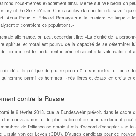
désirons nous-mêmes exactement ainsi. Même sur Wikipédia on peu
ntury of the Self› d’Adam Curtis soulève la question de savoir quell
ud, Anna Freud et Edward Bernays sur la manière de laquelle le
lysent et contrôlent les populations.»
ntale allemande, on peut cependant lire: «La dignité de la personn
re spirituel et moral est pourvu de la capacité de se déterminer lui
 de homme est le fondement interne et social à la valorisation et a
obsolète, la politique de guerre pourra être surmontée, et toutes le
ant qu’homme parmi les hommes, «nés libres et égaux en droits et e
ment contre la Russie
orté le 8 février 2018, que la Bundeswehr prévoit, dans le cadre d
on d’un nouveau centre de planification et de commandement pour l
 membres de l’alliance se seraient mis d’accord d’accepter une tell
ense Ursula von der Leyen (CDU). D’autres candidats pour ce nouvea