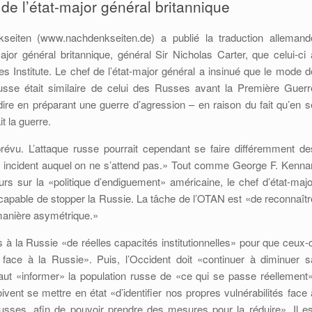
de l’état-major général britannique
kseiten (www.nachdenkseiten.de) a publié la traduction allemand
major général britannique, général Sir Nicholas Carter, que celui-ci 
s Institute. Le chef de l’état-major général a insinué que le mode d
usse était similaire de celui des Russes avant la Première Guerr
ire en préparant une guerre d’agression – en raison du fait qu’en s
t la guerre.
 prévu. L’attaque russe pourrait cependant se faire différemment de
 incident auquel on ne s’attend pas.» Tout comme George F. Kenna
rs sur la «politique d’endiguement» américaine, le chef d’état-majo
 capable de stopper la Russie. La tâche de l’OTAN est «de reconnaîtr
 manière asymétrique.»
es à la Russie «de réelles capacités institutionnelles» pour que ceux-c
e face à la Russie». Puis, l’Occident doit «continuer à diminuer s
aut «informer» la population russe de «ce qui se passe réellement»
ent se mettre en état «d’identifier nos propres vulnérabilités face 
 russes, afin de pouvoir prendre des mesures pour la réduire». Il es