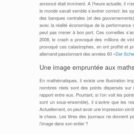
annoncé était imminent. A l’heure actuelle, il n’
le monde savait semble s’avérer correct: les spé
des banques centrales (et des gouvernements) o
avec la réalité économique de la performance d
peut pas mener à bon port. Ces corneilles s’a
2008, le crash a provoqué des millions de vi
provoqué ces catastrophes, en ont profité et pré
allemand passionnant des années 60 «
Der Schw
Une image empruntée aux math
En mathématiques, il existe une illustration i
nombres réels sont des points dispersés sur u
rapport entre eux. Pourtant, si l’on voit les po
sont un sous-ensemble), il s’avère que les no
Actuellement, on peut avoir une impression simil
le chaos. Les titres des journaux ne donnent p
l’image dans son entier ?