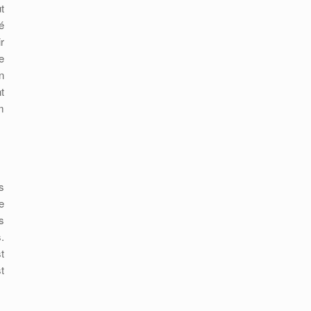
t
é
r
e
n
t
m
s
e
s
.
t
t