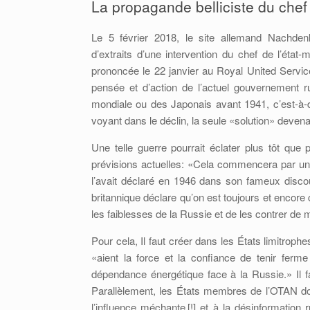
La propagande belliciste du chef 
Le 5 février 2018, le site allemand Nach­den
d’extraits d’une intervention du chef de l’état-
prononcée le 22 janvier au Royal United Service
pensée et d’action de l’actuel gouvernement r
mondiale ou des Japonais avant 1941, c’est-à-d
voyant dans le déclin, la seule «solution» devenai
Une telle guerre pourrait éclater plus tôt que
prévisions actuelles: «Cela commencera par un
l’avait déclaré en 1946 dans son fameux discou
britannique déclare qu’on est toujours et encore
les faiblesses de la Russie et de les contrer de
Pour cela, Il faut créer dans les États limitroph
«aient la force et la confiance de tenir ferm
dépendance énergétique face à la Russie.» Il f
Parallèlement, les États membres de l’OTAN doiv
l’influence méchante [!] et à la désinformation