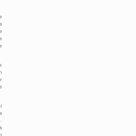
e
a
e
e
e
s
n
r
e
i
a
.
à
t