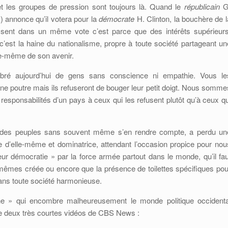
 et les groupes de pression sont toujours là. Quand le
républicain
G
s) annonce qu’il votera pour la
démocrate
H. Clinton, la bouchère de l
ssent dans un même vote c’est parce que des intérêts supérieurs
’est la haine du nationalisme, propre à toute société partageant un
le-même de son avenir.
bré aujourd’hui de gens sans conscience ni empathie. Vous le
e poutre mais ils refuseront de bouger leur petit doigt. Nous somme
 responsabilités d’un pays à ceux qui les refusent plutôt qu’à ceux qu
me des peuples sans souvent même s’en rendre compte, a perdu un
ûre d’elle-même et dominatrice, attendant l’occasion propice pour nou
 leur démocratie » par la force armée partout dans le monde, qu’il fau
ux-mêmes créée ou encore que la présence de toilettes spécifiques pou
dans toute société harmonieuse.
e » qui encombre malheureusement le monde politique occidenta
ube deux très courtes vidéos de CBS News :