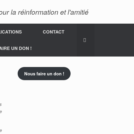
 la réinformation et l'amitié
ICATIONS
CONTACT
AIRE UN DON !
Nous faire un don !
s
e
e