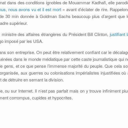
sinat dans des conditions ignobles de Mouammar Kadhafi, elle parodi
, nous avons vu et il est mort
» avant d’éclater de rire. Rappelon
ce de 30 min donnée à Goldman Sachs beaucoup plus d’argent que l
cadre supérieur.
 ministre des affaires étrangères du Président Bill Clinton,
justifiant 
rgo imposé par les USA.
ns son entreprise. On peut être relativement confiant car le décalag
sénées dans le monde médiatique par cette caste journalistique qui n
de gens, et ce que pense l’immense majorité du peuple. Que cela soi
ganisée, aux guerres ou colonisations impérialistes injustifiées où 
 de détruire en semant la division.
 ou sur Internet. Il n’est pas parfait mais on y trouve infiniment plu
ement corrompus, cupides et hypocrites.