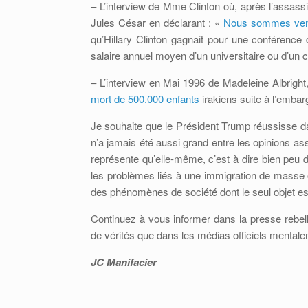
– L’interview de Mme Clinton où, après l’assas
Jules César en déclarant : «
Nous sommes venus
qu’Hillary Clinton gagnait pour une conféren
salaire annuel moyen d’un universitaire ou d’un 
– L’interview en Mai 1996 de Madeleine Albright,
mort de 500.000 enfants
irakiens suite à l’emba
Je souhaite que le Président Trump réussisse da
n’a jamais été aussi grand entre les opinions as
représente qu’elle-même, c’est à dire bien peu 
les problèmes liés à une immigration de masse or
des phénomènes de société dont le seul objet est
Continuez à vous informer dans la presse rebelle,
de vérités que dans les médias officiels mental
JC Manifacier