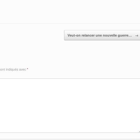
Veut-on relancer une nouvelle guerre…
→
sont indiqués avec
*