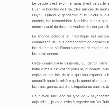
Le peuple s’est exprimé, mais il est versatile
Bush, le boucher de l’Irak (des millions de mort
Libye ; Quand le gendarme et le voleur s’uni
cachés, les rassemblent. N’oubliez jamais que c
communauté de destin et voulant décider par el
Le monde politique et médiatique est encom
connaissez, ils vous demanderont de déplacer un
loin du temps où Platon suggérait de confier les
les ambitionnent.
Cette communauté d’intérêts, qui détruit l’â
bataille mais elle est toujours là, puissante, s
expliquer une fois de plus qu’il faut exporter «
accueillir toute la misère qu’ils auront ainsi e
les trans-genres est d’une importance capitale 
Pour avoir une idée du type de « psychopath
aujourd’hui, je vous invite à regarder sur YouT