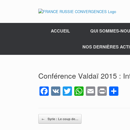
ACCUEIL
QUI SOMMES-NOU
NOS DERNIÈRES ACTI
Conférence Valdaï 2015 : In
F
V
T
W
E
Pr
P
a
K
wi
h
m
in
ar
c
tt
at
ail
t
ta
e
er
s
g
Post navigation
←
Syrie : Le coup de…
b
A
er