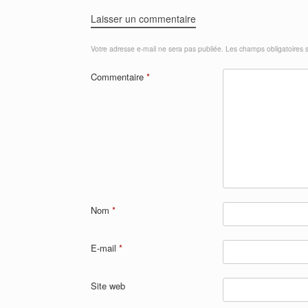
o
p
Laisser un commentaire
o
p
Votre adresse e-mail ne sera pas publiée.
Les champs obligatoires 
k
Commentaire
*
Nom
*
E-mail
*
Site web