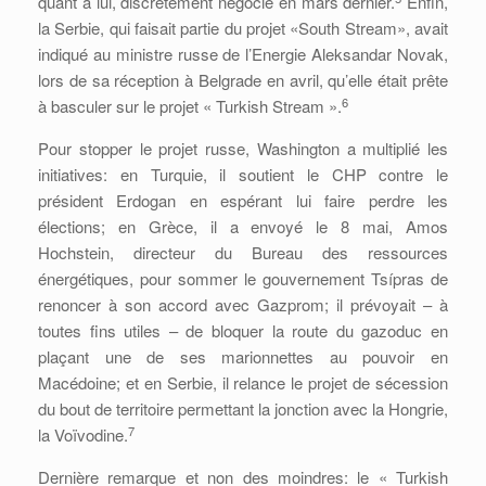
quant à lui, discrètement négocié en mars dernier.
Enfin,
la Serbie, qui faisait partie du projet «South Stream», avait
indiqué au ministre russe de l’Energie Aleksandar Novak,
lors de sa réception à Belgrade en avril, qu’elle était prête
6
à basculer sur le projet « Turkish Stream ».
Pour stopper le projet russe, Washington a multiplié les
initiatives: en Turquie, il soutient le CHP contre le
président Erdogan en espérant lui faire perdre les
élections; en Grèce, il a envoyé le 8 mai, Amos
Hochstein, directeur du Bureau des ressources
énergétiques, pour sommer le gouvernement Tsípras de
renoncer à son accord avec Gazprom; il prévoyait – à
toutes fins utiles – de bloquer la route du gazoduc en
plaçant une de ses marionnettes au pouvoir en
Macédoine; et en Serbie, il relance le projet de sécession
du bout de territoire permettant la jonction avec la Hongrie,
7
la Voïvodine.
Dernière remarque et non des moindres: le « Turkish