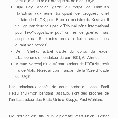
famille joua un rôle historique au sein de l’UÇK.
Rijai Bey, ancien garde du corps de Ramush
Haradinaj (lui-même trafiquant de drogues, chef
militaire de l’UÇK, puis Premier ministre du Kosovo. Il
fut jugé par deux fois par le Tribunal pénal international
pour l’ex-Yougoslavie pour crimes de guerre, mais
acquitté car 9 témoins cruciaux furent assassinés
durant son procès).
Dem Shehu, actuel garde du corps du leader
albanophone et fondateur du parti BDI, Ali Ahmeti.
Mirsad Ndrecaj dit le «Commandant de l’OTAN», petit
fils de Malic Ndrecaj, commandant de la 132e Brigade
de l’UÇK.
Les principaux chefs de cette opération, dont Fadil
Fejzullahu (mort pendant l’assaut), sont des proches de
l’ambassadeur des Etats-Unis à Skopje, Paul Wohlers.
Ce dernier est fils d’un diplomate états-unien, Lester