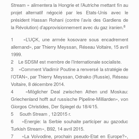
Stream » alimentera la Hongrie et l’Autriche mettant fin au
projet alternatif négocié par les Etats-Unis avec le
président Hassan Rohani (contre l’avis des Gardiens de
8
la Révolution) d’approvisionnement avec du gaz iranien.
1 «L’UÇK, une armée kosovare sous encadrement
allemand», par Thierry Meyssan, Réseau Voltaire, 15 avril
1999.
2 Le SDSM est membre de l’Internationale socialiste.
3 «Comment Vladimir Poutine a renversé la stratégie de
l’OTAN», par Thierry Meyssan, Odnako (Russie), Réseau
Voltaire, 8 décembre 2014.
4 «Möglicher Deal zwischen Athen und Moskau:
Griechenland hofft auf russische Pipeline-Milliarden», von
Giorgos Christides, Der Spiegel du 18/4/15.
5 South Stream , 12/2015 r.
6 «Energie: la Serbie souhaite participer au gazoduc
Turkish Stream», B92, 14 avril 2015.
7 «La Voïvodine, prochain pseudo-Etat en Europe?»,