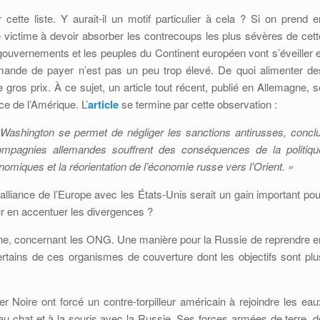
ette liste. Y aurait-il un motif particulier à cela ? Si on prend e
re victime à devoir absorber les contrecoups les plus sévères de cett
gouvernements et les peuples du Continent européen vont s’éveiller e
mande de payer n’est pas un peu trop élevé. De quoi alimenter de
e gros prix. À ce sujet, un article tout récent, publié en Allemagne, s
ce de l’Amérique. L’
article
se termine par cette observation :
Washington se permet de négliger les sanctions antirusses, conclu
mpagnies allemandes souffrent des conséquences de la politiqu
omiques et la réorientation de l’économie russe vers l’Orient. »
alliance de l’Europe avec les États-Unis serait un gain important pou
our en accentuer les divergences ?
ine, concernant les ONG. Une manière pour la Russie de reprendre e
tains de ces organismes de couverture dont les objectifs sont plu
r Noire ont forcé un contre-torpilleur américain à rejoindre les eau
au chat et à la souris avec la Russie. Ses forces armées de terre, d