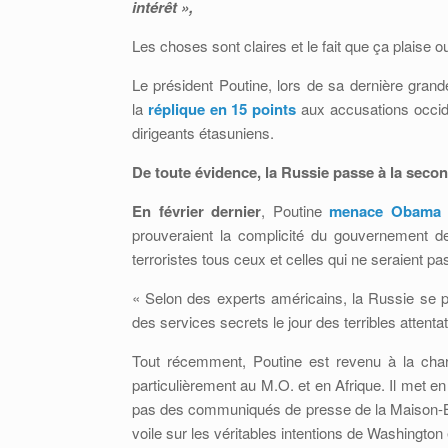
intérêt »,
Les choses sont claires et le fait que ça plaise o
Le président Poutine, lors de sa dernière gran
la
réplique en 15 points
aux accusations occide
dirigeants étasuniens.
De toute évidence, la Russie passe à la secon
En février dernier
, Poutine
menace Obama
prouveraient la complicité du gouvernement d
terroristes tous ceux et celles qui ne seraient p
« Selon des experts américains, la Russie se pr
des services secrets le jour des terribles attentat
Tout récemment, Poutine est revenu à la char
particulièrement au M.O. et en Afrique. Il met e
pas des communiqués de presse de la Maison-Bla
voile sur les véritables intentions de Washington e