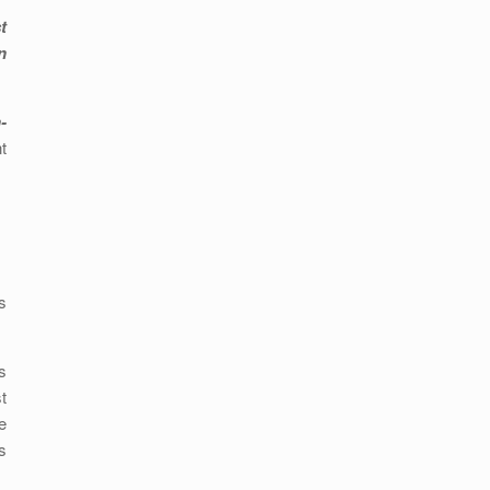
st
n
-
t
s
s
t
e
s