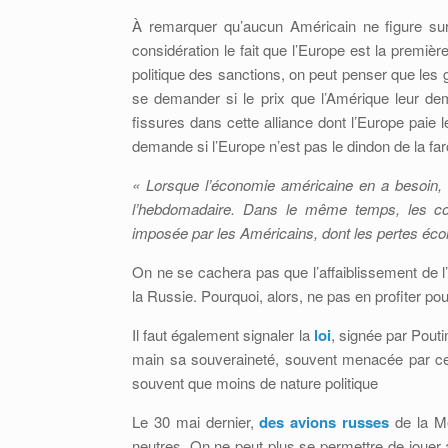
À remarquer qu’aucun Américain ne figure sur c
considération le fait que l’Europe est la premiè
politique des sanctions, on peut penser que les 
se demander si le prix que l’Amérique leur de
fissures dans cette alliance dont l’Europe paie l
demande si l’Europe n’est pas le dindon de la far
« Lorsque l’économie américaine en a besoin, 
l’hebdomadaire. Dans le même temps, les co
imposée par les Américains, dont les pertes écon
On ne se cachera pas que l’affaiblissement de l’
la Russie. Pourquoi, alors, ne pas en profiter p
Il faut également signaler la
loi
, signée par Pout
main sa souveraineté, souvent menacée par cer
souvent que moins de nature politique
Le 30 mai dernier,
des avions russes
de la Me
neutres. On ne peut plus se permettre de jouer 