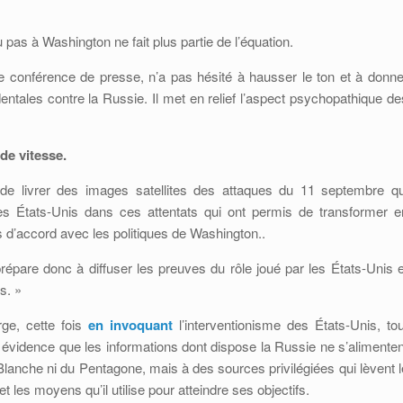
u pas à Washington ne fait plus partie de l’équation.
de conférence de presse, n’a pas hésité à hausser le ton et à donne
ntales contre la Russie. Il met en relief l’aspect psychopathique de
de vitesse.
de livrer des images satellites des attaques du 11 septembre qu
es États-Unis dans ces attentats qui ont permis de transformer e
as d’accord avec les politiques de Washington..
épare donc à diffuser les preuves du rôle joué par les États-Unis e
s. »
ge, cette fois
en invoquant
l’interventionisme des États-Unis, tou
n évidence que les informations dont dispose la Russie ne s’alimenten
nche ni du Pentagone, mais à des sources privilégiées qui lèvent l
t les moyens qu’il utilise pour atteindre ses objectifs.