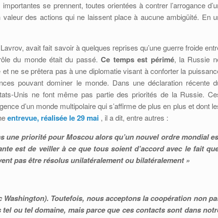
importantes se prennent, toutes orientées à contrer l’arrogance d’u
n valeur des actions qui ne laissent place à aucune ambigüité. En u
Lavrov, avait fait savoir à quelques reprises qu’une guerre froide entr
rôle du monde était du passé.
Ce temps est périmé
, la Russie n
et ne se prêtera pas à une diplomatie visant à conforter la puissanc
nces pouvant dominer le monde. Dans une déclaration récente d
 États-Unis ne font même pas partie des priorités de la Russie. Ce
ergence d’un monde multipolaire qui s’affirme de plus en plus et dont le
une
entrevue, réalisée le 29 mai
, il a dit, entre autres :
pas une priorité pour Moscou alors qu’un nouvel ordre mondial es
nte est de veiller à ce que tous soient d’accord avec le fait que
nt pas être résolus unilatéralement ou bilatéralement »
ec Washington). Toutefois, nous acceptons la coopération non pa
 tel ou tel domaine, mais parce que ces contacts sont dans notr