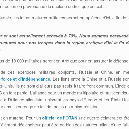
 infraction en provenance de quelque endroit que ce soit.
Russie, les infrastructures militaires seront complétées d’ici la fin de l
rier et sont actuellement achevés à 70%. Nous sommes persuadé
uctures pour nos troupes dans la région arctique d’ici la fin d
»
us de 18 000 militaires seront en Arctique pour en assurer la défense
 de ces exercices militaires conjoints, Russie et Chine, en me
 force et d’indépendance
. Les liens entre la Chine et la Russie son
s-Unis. Ils ne sont d’ailleurs pas seuls à faire front commun. L’Inde e
en font partie. L’alliance pour un monde multipolaire et multicentriqu
 à l’Alliance atlantiste, unissant les pays d’Europe et les États-Uni
er cas, le cordage se fait de moins en moins résistant.
est en marche. Pour un
officiel de l’OTAN
une guerre éclatera cet été
’élément déclencheur peut être de bien des natures, allant d’une faill