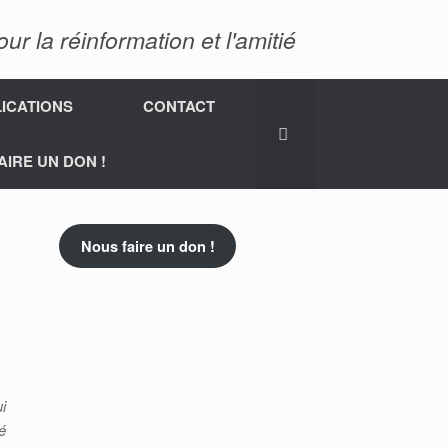
 la réinformation et l'amitié
ICATIONS
CONTACT
AIRE UN DON !
Nous faire un don !
i
é