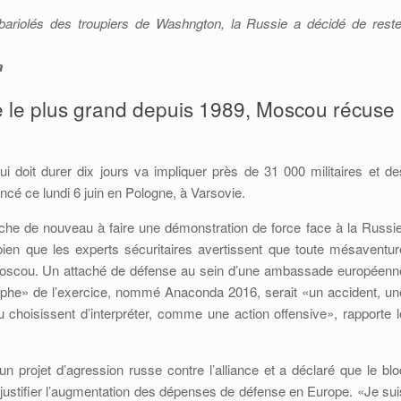
ariolés des troupiers de Washngton, la Russie a décidé de reste
a
ire le plus grand depuis 1989, Moscou récuse
ui doit durer dix jours va impliquer près de 31 000 militaires et de
lancé ce lundi 6 juin en Pologne, à Varsovie.
erche de nouveau à faire une démonstration de force face à la Russie
 bien que les experts sécuritaires avertissent que toute mésaventur
 Moscou. Un attaché de défense au sein d’une ambassade européenn
rophe» de l’exercice, nommé Anaconda 2016, serait «un accident, un
u choisissent d’interpréter, comme une action offensive», rapporte l
n projet d’agression russe contre l’alliance et a déclaré que le blo
ur justifier l’augmentation des dépenses de défense en Europe. «Je sui