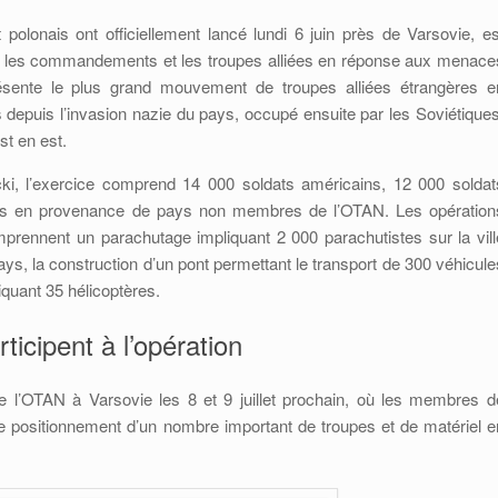
polonais ont officiellement lancé lundi 6 juin près de Varsovie, es
e les commandements et les troupes alliées en réponse aux menace
présente le plus grand mouvement de troupes alliées étrangères e
 depuis l’invasion nazie du pays, occupé ensuite par les Soviétiques
st en est.
i, l’exercice comprend 14 000 soldats américains, 12 000 soldat
tres en provenance de pays non membres de l’OTAN. Les opération
mprennent un parachutage impliquant 2 000 parachutistes sur la vill
ays, la construction d’un pont permettant le transport de 300 véhicule
liquant 35 hélicoptères.
ticipent à l’opération
l’OTAN à Varsovie les 8 et 9 juillet prochain, où les membres d
 le positionnement d’un nombre important de troupes et de matériel e