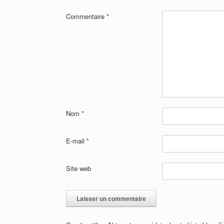
k
Commentaire
*
Nom
*
E-mail
*
Site web