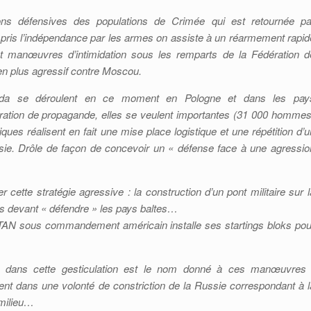
ions défensives des populations de Crimée qui est retournée pa
pris l’indépendance par les armes on assiste à un réarmement rapid
et manœuvres d’intimidation sous les remparts de la Fédération d
en plus agressif contre Moscou.
onda se déroulent en ce moment en Pologne et dans les pay
ération de propagande, elles se veulent importantes (31 000 hommes
iques réalisent en fait une mise place logistique et une répétition d’u
sie. Drôle de façon de concevoir un « défense face à une agressio
r cette stratégie agressive : la construction d’un pont militaire sur l
es devant « défendre » les pays baltes…
TAN sous commandement américain installe ses startings bloks pou
e dans cette gesticulation est le nom donné à ces manœuvres 
ment dans une volonté de constriction de la Russie correspondant à l
 milieu…