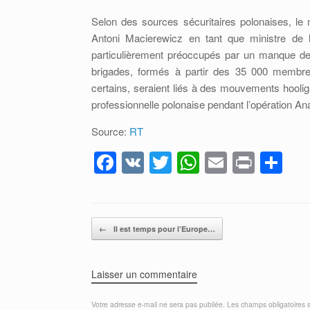
Selon des sources sécuritaires polonaises, le 
Antoni Macierewicz en tant que ministre de 
particulièrement préoccupés par un manque de cl
brigades, formés à partir des 35 000 membres
certains, seraient liés à des mouvements hoolig
professionnelle polonaise pendant l’opération A
Source:
RT
F
V
T
W
E
Pr
P
a
K
wi
h
m
in
ar
c
tt
at
ail
t
ta
e
er
s
g
Post navigation
←
Il est temps pour l’Europe…
b
A
er
o
p
Laisser un commentaire
o
p
Votre adresse e-mail ne sera pas publiée.
Les champs obligatoires 