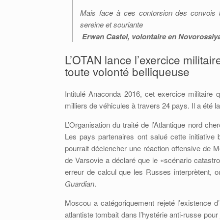
Mais face à ces contorsion des convois b
sereine et souriante
Erwan Castel, volontaire en Novorossiy
L’OTAN lance l’exercice milita
toute volonté belliqueuse
Intitulé Anaconda 2016, cet exercice militaire q
milliers de véhicules à travers 24 pays. Il a été 
L’Organisation du traité de l’Atlantique nord ch
Les pays partenaires ont salué cette initiative
pourrait déclencher une réaction offensive de
de Varsovie a déclaré que le «scénario catast
erreur de calcul que les Russes interprètent, o
Guardian
.
Moscou a catégoriquement rejeté l’existence d’u
atlantiste tombait dans l’hystérie anti-russe po