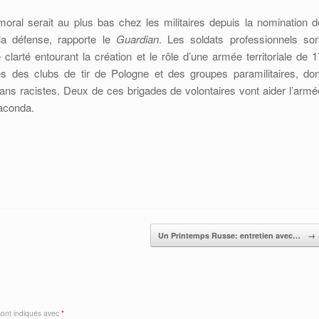
moral serait au plus bas chez les militaires depuis la nomination d
la défense, rapporte le
Guardian
. Les soldats professionnels son
arté entourant la création et le rôle d’une armée territoriale de 1
 des clubs de tir de Pologne et des groupes paramilitaires, don
ans racistes. Deux de ces brigades de volontaires vont aider l’armé
naconda.
Un Printemps Russe: entretien avec…
→
sont indiqués avec
*