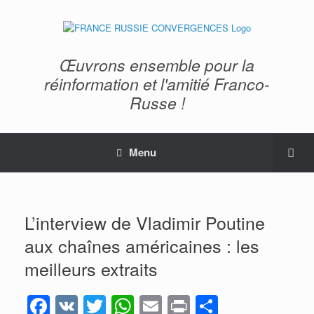
Œuvrons ensemble pour la
réinformation et l'amitié Franco-
Russe !
Menu
L’interview de Vladimir Poutine
aux chaînes américaines : les
meilleurs extraits
F
V
T
W
E
Pr
P