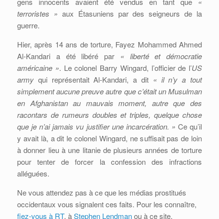
gens innocents avaient été vendus en tant que
«
terroristes »
aux Étasuniens par des seigneurs de la
guerre.
Hier, après 14 ans de torture, Fayez Mohammed Ahmed
Al-Kandari a été libéré par
« liberté et démocratie
américaine »
. Le colonel Barry Wingard, l’officier de l’
US
army
qui représentait Al-Kandari, a dit
« il n’y a tout
simplement aucune preuve autre que c’était un Musulman
en Afghanistan au mauvais moment, autre que des
racontars de rumeurs doubles et triples, quelque chose
que je n’ai jamais vu justifier une incarcération. »
Ce qu’il
y avait là, a dit le colonel Wingard, ne suffisait pas de loin
à donner lieu à une litanie de plusieurs années de torture
pour tenter de forcer la confession des infractions
alléguées.
Ne vous attendez pas à ce que les médias prostitués
occidentaux vous signalent ces faits. Pour les connaître,
fiez-vous à RT
, à
Stephen Lendman
ou à ce site.