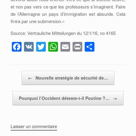
et non pas vers ce que les professeurs s’imaginent. Faire
de l’Allemagne un pays d’immigration est absurde. Cela
finira par une submersion.»
Source: Vertrauliche Mitteilungen du 12/1/16, no 4165
F
V
T
W
E
Pr
P
a
K
wi
h
m
in
ar
c
tt
at
ail
t
ta
e
er
s
g
Post navigation
←
Nouvelle stratégie de sécurité de…
b
A
er
o
p
Pourquoi l’Occident déteste-t-il Poutine ?…
→
o
p
k
Laisser un commentaire