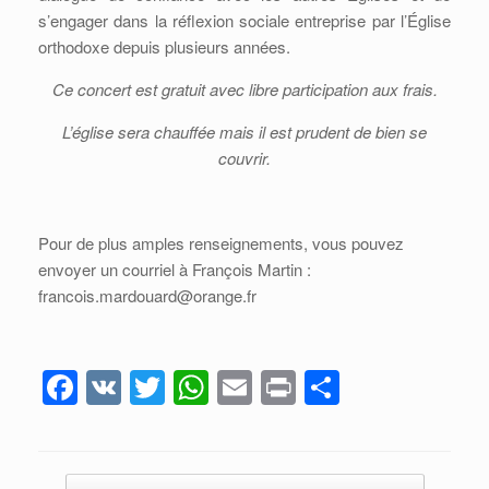
s’engager dans la réflexion sociale entreprise par l’Église
orthodoxe depuis plusieurs années.
Ce concert est gratuit avec libre participation aux frais.
L’église sera chauffée mais il est prudent de bien se
couvrir.
Pour de plus amples renseignements, vous pouvez
envoyer un courriel à François Martin :
francois.mardouard@orange.fr
F
V
T
W
E
Pr
P
a
K
wi
h
m
in
ar
c
tt
at
ail
t
ta
Post navigation