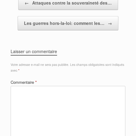
e
er
s
g
←
Attaques contre la souveraineté des…
b
A
er
o
p
Les guerres hors-la-loi: comment les…
→
o
p
k
Laisser un commentaire
Votre adresse e-mail ne sera pas publiée.
Les champs obligatoires sont indiqués
avec
*
Commentaire
*